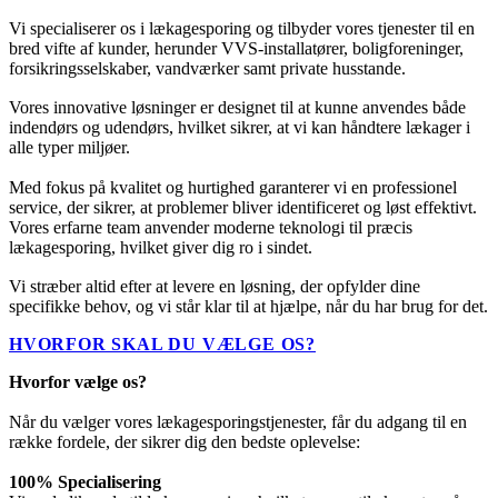
Vi specialiserer os i lækagesporing og tilbyder vores tjenester til en
bred vifte af kunder, herunder VVS-installatører, boligforeninger,
forsikringsselskaber, vandværker samt private husstande.
Vores innovative løsninger er designet til at kunne anvendes både
indendørs og udendørs, hvilket sikrer, at vi kan håndtere lækager i
alle typer miljøer.
Med fokus på kvalitet og hurtighed garanterer vi en professionel
service, der sikrer, at problemer bliver identificeret og løst effektivt.
Vores erfarne team anvender moderne teknologi til præcis
lækagesporing, hvilket giver dig ro i sindet.
Vi stræber altid efter at levere en løsning, der opfylder dine
specifikke behov, og vi står klar til at hjælpe, når du har brug for det.
HVORFOR SKAL DU VÆLGE OS?
Hvorfor vælge os?
Når du vælger vores lækagesporingstjenester, får du adgang til en
række fordele, der sikrer dig den bedste oplevelse:
100% Specialisering