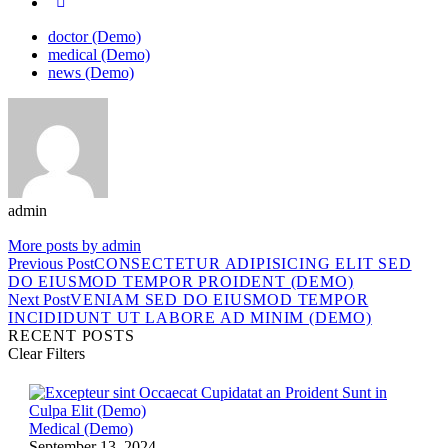
doctor (Demo)
medical (Demo)
news (Demo)
admin
More posts by admin
Previous Post
CONSECTETUR ADIPISICING ELIT SED
DO EIUSMOD TEMPOR PROIDENT (DEMO)
POST
Next Post
VENIAM SED DO EIUSMOD TEMPOR
INCIDIDUNT UT LABORE AD MINIM (DEMO)
NAVIGATION
RECENT POSTS
Clear Filters
Medical (Demo)
September 13, 2024