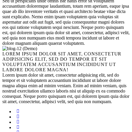
Sed ut perspiciatis unde omnis iste natus error sit voluptatem
accusantium doloremque laudantium, totam rem aperiam, eaque ipsa
quae ab illo inventore veritatis et quasi architecto beatae vitae dicta
sunt explicabo. Nemo enim ipsam voluptatem quia voluptas sit
aspernatur aut odit aut fugit, sed quia consequuntur magni dolores
eos qui ratione voluptatem sequi nesciunt. Neque porro quisquam
est, qui dolorem ipsum quia dolor sit amet, consectetur, adipisci velit,
sed quia non numquam eius modi tempora incidunt ut labore et
dolore magnam aliquam quaerat voluptatem.
LOREM IPSUM DOLOR SIT AMET, CONSECTETUR
ADIPISICING ELIT, SED DO TEMPOR ET SIT
VOLUPTATEM ACCUSANTIUM INCIDIDUNT UT
LABORE DOLORE MAGNA!
Lorem ipsum dolor sit amet, consectetur adipisicing elit, sed do
tempor et sit voluptatem accusantium incididunt ut labore dolore
magna aliqua enim ad minim veniam. Enim ad minim veniam, quis
nostrud exercitation ullamco laboris nisi ut aliquip ex ea commodo
consequat. Neque porro quisquam est, qui dolorem ipsum quia dolor
sit amet, consectetur, adipisci velit, sed quia non numquam.