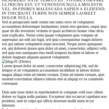
HENDRERIT ANTE TEMPUS EU. VIVAMUS ORNARE
ULTRICIES EST, UT VENENATIS NULLA MOLESTIE
VEL. IN FINIBUS MALESUADA SAPIEN A ELEIFEND.
IN TINCIDUNT TURPIS NON SEMPER LAOREET
DOLOR NULLA.
Sed ut perspiciatis unde omnis iste natus error sit voluptatem
accusantium doloremque laudantium, totam rem aperiam, eaque ipsa
quae ab illo inventore veritatis et quasi architecto beatae vitae dicta
sunt explicabo. Nemo enim ipsam voluptatem quia voluptas sit
aspernatur aut odit aut fugit, sed quia consequuntur magni dolores
eos qui ratione voluptatem sequi nesciunt. Neque porro quisquam
est, qui dolorem ipsum quia dolor sit amet, consectetur, adipisci velit,
sed quia non numquam eius modi tempora incidunt ut labore et
dolore magnam aliquam quaerat voluptatem.
Lorem ipsum dolor sit amet, consectetur adipisicing elit, sed do
tempor et sit voluptatem accusantium incididunt ut labore dolore
magna aliqua enim ad minim veniam. Enim ad minim veniam, quis
nostrud exercitation ullamco laboris nisi ut aliquip ex ea commodo
consequat.
Duis aute irure dolor in reprehenderit in voluptate velit esse cillum
dolore eu fugiat nulla pariatur. Excepteur sint occaecat cupidatat non
proident, sunt in culpa qui officia deserunt mollit anim id est
laborum.