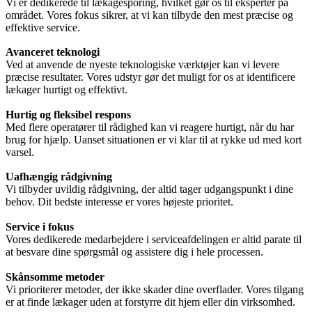
Vi er dedikerede til lækagesporing, hvilket gør os til eksperter på
området. Vores fokus sikrer, at vi kan tilbyde den mest præcise og
effektive service.
Avanceret teknologi
Ved at anvende de nyeste teknologiske værktøjer kan vi levere
præcise resultater. Vores udstyr gør det muligt for os at identificere
lækager hurtigt og effektivt.
Hurtig og fleksibel respons
Med flere operatører til rådighed kan vi reagere hurtigt, når du har
brug for hjælp. Uanset situationen er vi klar til at rykke ud med kort
varsel.
Uafhængig rådgivning
Vi tilbyder uvildig rådgivning, der altid tager udgangspunkt i dine
behov. Dit bedste interesse er vores højeste prioritet.
Service i fokus
Vores dedikerede medarbejdere i serviceafdelingen er altid parate til
at besvare dine spørgsmål og assistere dig i hele processen.
Skånsomme metoder
Vi prioriterer metoder, der ikke skader dine overflader. Vores tilgang
er at finde lækager uden at forstyrre dit hjem eller din virksomhed.