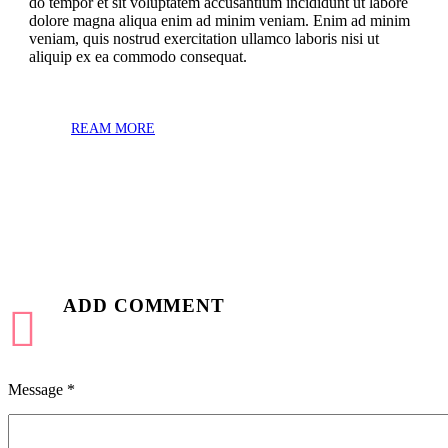
do tempor et sit voluptatem accusantium incididunt ut labore
dolore magna aliqua enim ad minim veniam. Enim ad minim
veniam, quis nostrud exercitation ullamco laboris nisi ut
aliquip ex ea commodo consequat.
REAM MORE
ADD COMMENT
Message *