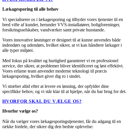
Lækagesporing til alle behov
Vi specialiserer os i lækagesporing og tilbyder vores tjenester til en
bred vifte af kunder, herunder VVS-installatører, boligforeninger,
forsikringsselskaber, vandværker samt private husstande.
Vores innovative løsninger er designet til at kunne anvendes både
indendørs og udendørs, hvilket sikrer, at vi kan håndtere lækager i
alle typer miljøer.
Med fokus på kvalitet og hurtighed garanterer vi en professionel
service, der sikrer, at problemer bliver identificeret og løst effektivt.
Vores erfarne team anvender moderne teknologi til præcis
lækagesporing, hvilket giver dig ro i sindet.
Vi stræber altid efter at levere en løsning, der opfylder dine
specifikke behov, og vi står klar til at hjælpe, når du har brug for det.
HVORFOR SKAL DU VÆLGE OS?
Hvorfor vælge os?
Når du vælger vores lækagesporingstjenester, får du adgang til en
række fordele, der sikrer dig den bedste oplevelse: