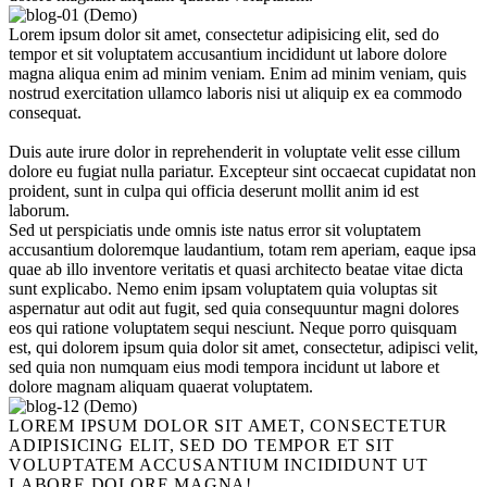
Lorem ipsum dolor sit amet, consectetur adipisicing elit, sed do
tempor et sit voluptatem accusantium incididunt ut labore dolore
magna aliqua enim ad minim veniam. Enim ad minim veniam, quis
nostrud exercitation ullamco laboris nisi ut aliquip ex ea commodo
consequat.
Duis aute irure dolor in reprehenderit in voluptate velit esse cillum
dolore eu fugiat nulla pariatur. Excepteur sint occaecat cupidatat non
proident, sunt in culpa qui officia deserunt mollit anim id est
laborum.
Sed ut perspiciatis unde omnis iste natus error sit voluptatem
accusantium doloremque laudantium, totam rem aperiam, eaque ipsa
quae ab illo inventore veritatis et quasi architecto beatae vitae dicta
sunt explicabo. Nemo enim ipsam voluptatem quia voluptas sit
aspernatur aut odit aut fugit, sed quia consequuntur magni dolores
eos qui ratione voluptatem sequi nesciunt. Neque porro quisquam
est, qui dolorem ipsum quia dolor sit amet, consectetur, adipisci velit,
sed quia non numquam eius modi tempora incidunt ut labore et
dolore magnam aliquam quaerat voluptatem.
LOREM IPSUM DOLOR SIT AMET, CONSECTETUR
ADIPISICING ELIT, SED DO TEMPOR ET SIT
VOLUPTATEM ACCUSANTIUM INCIDIDUNT UT
LABORE DOLORE MAGNA!