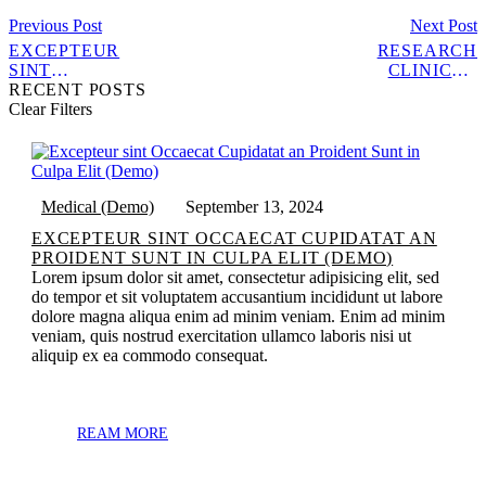
Previous Post
Next Post
EXCEPTEUR
RESEARCH
POST
SINT
CLINICAL
NAVIGATION
OCCAECAT
RECENT POSTS
FAILS TO
CUPIDATAT
Clear Filters
PROVIDE A
NON
COMPLETE
PROIDENT
DISEASE
SUNT AT
PATTERN
CULPA ELIT
(DEMO)
(DEMO)
Medical (Demo)
September 13, 2024
EXCEPTEUR SINT OCCAECAT CUPIDATAT AN
PROIDENT SUNT IN CULPA ELIT (DEMO)
Lorem ipsum dolor sit amet, consectetur adipisicing elit, sed
do tempor et sit voluptatem accusantium incididunt ut labore
dolore magna aliqua enim ad minim veniam. Enim ad minim
veniam, quis nostrud exercitation ullamco laboris nisi ut
aliquip ex ea commodo consequat.
REAM MORE