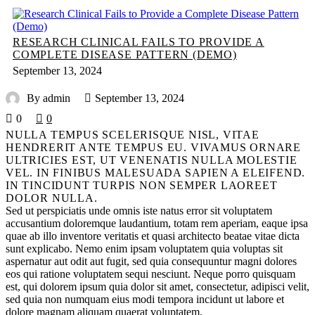
RESEARCH CLINICAL FAILS TO PROVIDE A
COMPLETE DISEASE PATTERN (DEMO)
September 13, 2024
By admin
September 13, 2024
0
0
NULLA TEMPUS SCELERISQUE NISL, VITAE
HENDRERIT ANTE TEMPUS EU. VIVAMUS ORNARE
ULTRICIES EST, UT VENENATIS NULLA MOLESTIE
VEL. IN FINIBUS MALESUADA SAPIEN A ELEIFEND.
IN TINCIDUNT TURPIS NON SEMPER LAOREET
DOLOR NULLA.
Sed ut perspiciatis unde omnis iste natus error sit voluptatem
accusantium doloremque laudantium, totam rem aperiam, eaque ipsa
quae ab illo inventore veritatis et quasi architecto beatae vitae dicta
sunt explicabo. Nemo enim ipsam voluptatem quia voluptas sit
aspernatur aut odit aut fugit, sed quia consequuntur magni dolores
eos qui ratione voluptatem sequi nesciunt. Neque porro quisquam
est, qui dolorem ipsum quia dolor sit amet, consectetur, adipisci velit,
sed quia non numquam eius modi tempora incidunt ut labore et
dolore magnam aliquam quaerat voluptatem.