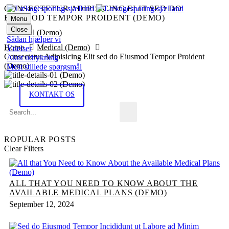
CONSECTETUR ADIPISICING ELIT SED DO
EIUSMOD TEMPOR PROIDENT (DEMO)
Menu
Close
Medical (Demo)
Sådan hjælper vi
Home
Medical (Demo)
Ydelser
Consectetur Adipisicing Elit sed do Eiusmod Tempor Proident
Akut udrykning
(Demo)
Mest stillede spørgsmål
KONTAKT OS
ROPULAR POSTS
Clear Filters
ALL THAT YOU NEED TO KNOW ABOUT THE
AVAILABLE MEDICAL PLANS (DEMO)
September 12, 2024