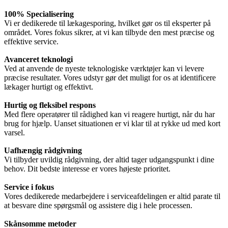
100% Specialisering
Vi er dedikerede til lækagesporing, hvilket gør os til eksperter på
området. Vores fokus sikrer, at vi kan tilbyde den mest præcise og
effektive service.
Avanceret teknologi
Ved at anvende de nyeste teknologiske værktøjer kan vi levere
præcise resultater. Vores udstyr gør det muligt for os at identificere
lækager hurtigt og effektivt.
Hurtig og fleksibel respons
Med flere operatører til rådighed kan vi reagere hurtigt, når du har
brug for hjælp. Uanset situationen er vi klar til at rykke ud med kort
varsel.
Uafhængig rådgivning
Vi tilbyder uvildig rådgivning, der altid tager udgangspunkt i dine
behov. Dit bedste interesse er vores højeste prioritet.
Service i fokus
Vores dedikerede medarbejdere i serviceafdelingen er altid parate til
at besvare dine spørgsmål og assistere dig i hele processen.
Skånsomme metoder