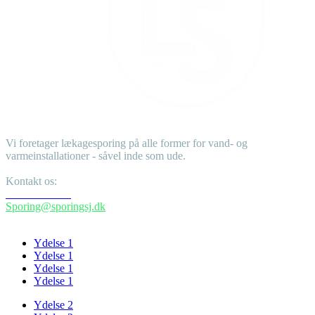
Vi foretager lækagesporing på alle former for vand- og
varmeinstallationer - såvel inde som ude.
Kontakt os:
+45 51205762
Sporing@sporingsj.dk
Ydelser
Ydelse 1
Ydelse 1
Ydelse 1
Ydelse 1
Ydelse 2