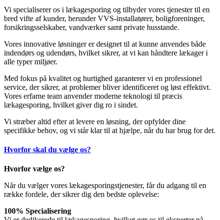
Vi specialiserer os i lækagesporing og tilbyder vores tjenester til en
bred vifte af kunder, herunder VVS-installatører, boligforeninger,
forsikringsselskaber, vandværker samt private husstande.
Vores innovative løsninger er designet til at kunne anvendes både
indendørs og udendørs, hvilket sikrer, at vi kan håndtere lækager i
alle typer miljøer.
Med fokus på kvalitet og hurtighed garanterer vi en professionel
service, der sikrer, at problemer bliver identificeret og løst effektivt.
Vores erfarne team anvender moderne teknologi til præcis
lækagesporing, hvilket giver dig ro i sindet.
Vi stræber altid efter at levere en løsning, der opfylder dine
specifikke behov, og vi står klar til at hjælpe, når du har brug for det.
Hvorfor skal du vælge os?
Hvorfor vælge os?
Når du vælger vores lækagesporingstjenester, får du adgang til en
række fordele, der sikrer dig den bedste oplevelse:
100% Specialisering
Vi er dedikerede til lækagesporing, hvilket gør os til eksperter på