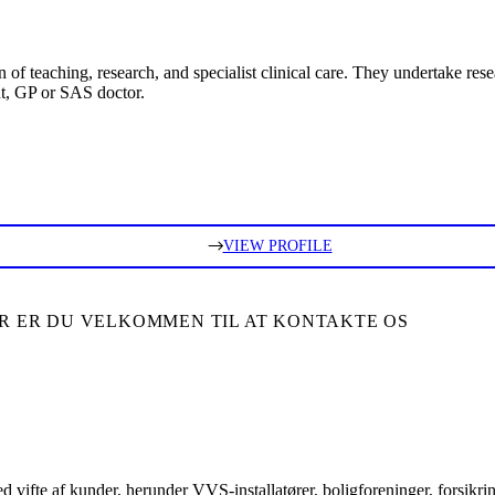
of teaching, research, and specialist clinical care. They undertake res
nt, GP or SAS doctor.
VIEW PROFILE
ER ER DU VELKOMMEN TIL AT KONTAKTE OS
bred vifte af kunder, herunder VVS-installatører, boligforeninger, forsik