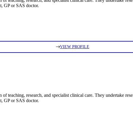
of teaching, research, and specialist clinical care. They undertake res
nt, GP or SAS doctor.
VIEW PROFILE
of teaching, research, and specialist clinical care. They undertake res
nt, GP or SAS doctor.