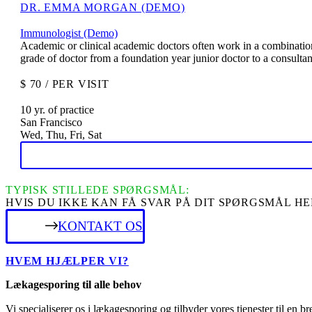
DR. EMMA MORGAN (DEMO)
Immunologist (Demo)
Academic or clinical academic doctors often work in a combination 
grade of doctor from a foundation year junior doctor to a consulta
$ 70 / PER VISIT
10 yr. of practice
San Francisco
Wed, Thu, Fri, Sat
TYPISK STILLEDE SPØRGSMÅL:
HVIS DU IKKE KAN FÅ SVAR PÅ DIT SPØRGSMÅL H
KONTAKT OS
HVEM HJÆLPER VI?
Lækagesporing til alle behov
Vi specialiserer os i lækagesporing og tilbyder vores tjenester til en 