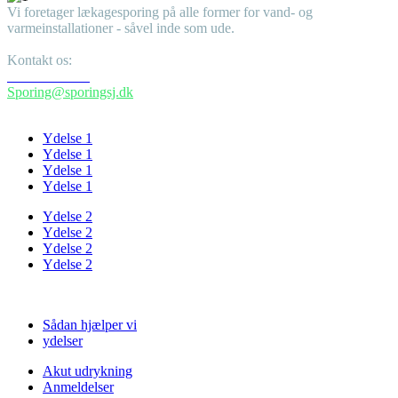
Vi foretager lækagesporing på alle former for vand- og
varmeinstallationer - såvel inde som ude.
Kontakt os:
+45 51205762
Sporing@sporingsj.dk
Ydelser
Ydelse 1
Ydelse 1
Ydelse 1
Ydelse 1
Ydelse 2
Ydelse 2
Ydelse 2
Ydelse 2
Links
Sådan hjælper vi
ydelser
Akut udrykning
Anmeldelser