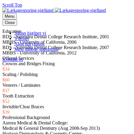
Scroll Top
Menu
Close
Education
Sådan hjælper vi
BDS - Surendra Dental College Research Institute, 2001
Ydelser
MBBS - University of California, 2006
Akut udrykning
BDS - Surendra Dental College Research Institute, 2007
Mest stillede spørgsmål
MBBS - University of California, 2012
Offered Services
Kontakt os
Crowns and Bridges Fixing
$34
Scaling / Polishing
$60
Veneers / Laminates
$37
Tooth Extraction
$52
Invisible/Clear Braces
$39
Professional Background
Aurora Medical & Dental College:
Medical & General Dentistry (Aug 2008-Sep 2013)
Horizon Dermatology & Cosmetic Center: