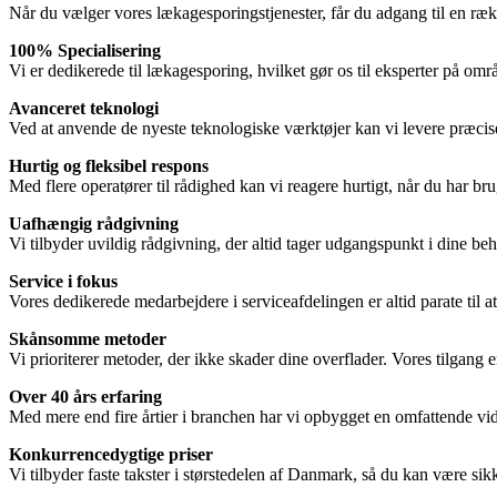
Når du vælger vores lækagesporingstjenester, får du adgang til en rækk
100% Specialisering
Vi er dedikerede til lækagesporing, hvilket gør os til eksperter på områ
Avanceret teknologi
Ved at anvende de nyeste teknologiske værktøjer kan vi levere præcise r
Hurtig og fleksibel respons
Med flere operatører til rådighed kan vi reagere hurtigt, når du har bru
Uafhængig rådgivning
Vi tilbyder uvildig rådgivning, der altid tager udgangspunkt i dine beho
Service i fokus
Vores dedikerede medarbejdere i serviceafdelingen er altid parate til a
Skånsomme metoder
Vi prioriterer metoder, der ikke skader dine overflader. Vores tilgang e
Over 40 års erfaring
Med mere end fire årtier i branchen har vi opbygget en omfattende vide
Konkurrencedygtige priser
Vi tilbyder faste takster i størstedelen af Danmark, så du kan være sik