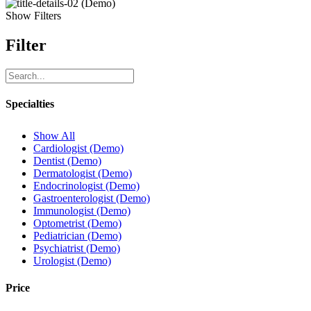
Show Filters
Filter
Specialties
Show All
Cardiologist (Demo)
Dentist (Demo)
Dermatologist (Demo)
Endocrinologist (Demo)
Gastroenterologist (Demo)
Immunologist (Demo)
Optometrist (Demo)
Pediatrician (Demo)
Psychiatrist (Demo)
Urologist (Demo)
Price