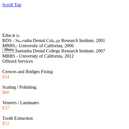
Scroll Top
Education
BDS - Surendra Dental College Research Institute, 2001
MBBS - University of California, 2006
Menu
BDS - Surendra Dental College Research Institute, 2007
MBBS - University of California, 2012
Offered Services
Crowns and Bridges Fixing
$34
Scaling / Polishing
$60
Veneers / Laminates
$37
Tooth Extraction
$52