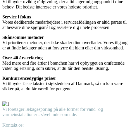
Vi tilbyder uvildig rådgivning, der altid tager udgangspunkt i dine
behov. Dit bedste interesse er vores højeste prioritet.
Service i fokus
Vores dedikerede medarbejdere i serviceafdelingen er altid parate til
at besvare dine spørgsmål og assistere dig i hele processen.
Skånsomme metoder
Vi prioriterer metoder, der ikke skader dine overflader. Vores tilgang
er at finde lækager uden at forstyrre dit hjem eller din virksomhed.
Over 40 års erfaring
Med mere end fire årtier i branchen har vi opbygget en omfattende
viden og erfaring, som sikrer, at du får den bedste løsning.
Konkurrencedygtige priser
Vi tilbyder faste takster i størstedelen af Danmark, så du kan være
sikker på, at du får værdi for pengene.
Vi foretager lækagesporing på alle former for vand- og
varmeinstallationer - såvel inde som ude.
Kontakt os:
+45 51205762