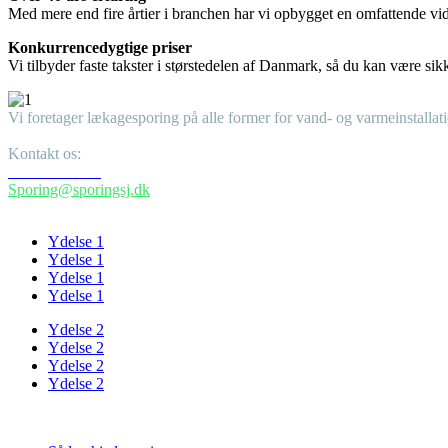
Med mere end fire årtier i branchen har vi opbygget en omfattende vide
Konkurrencedygtige priser
Vi tilbyder faste takster i størstedelen af Danmark, så du kan være sik
Vi foretager lækagesporing på alle former for vand- og varmeinstallat
Kontakt os:
+45 51205762
Sporing@sporingsj.dk
Ydelser
Ydelse 1
Ydelse 1
Ydelse 1
Ydelse 1
Ydelse 2
Ydelse 2
Ydelse 2
Ydelse 2
Links