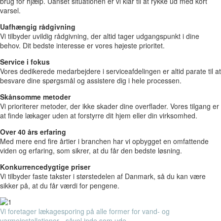
brug for hjælp. Uanset situationen er vi klar til at rykke ud med kort
varsel.
Uafhængig rådgivning
Vi tilbyder uvildig rådgivning, der altid tager udgangspunkt i dine
behov. Dit bedste interesse er vores højeste prioritet.
Service i fokus
Vores dedikerede medarbejdere i serviceafdelingen er altid parate til at
besvare dine spørgsmål og assistere dig i hele processen.
Skånsomme metoder
Vi prioriterer metoder, der ikke skader dine overflader. Vores tilgang er
at finde lækager uden at forstyrre dit hjem eller din virksomhed.
Over 40 års erfaring
Med mere end fire årtier i branchen har vi opbygget en omfattende
viden og erfaring, som sikrer, at du får den bedste løsning.
Konkurrencedygtige priser
Vi tilbyder faste takster i størstedelen af Danmark, så du kan være
sikker på, at du får værdi for pengene.
Vi foretager lækagesporing på alle former for vand- og
varmeinstallationer - såvel inde som ude.